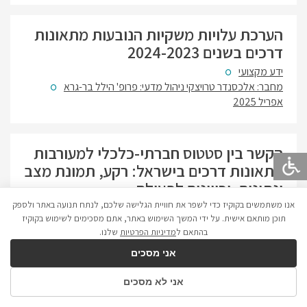
הערכת עלויות משקיות הנובעות מתאונות
דרכים בשנים 2024-2023
ידע מקצועי
מחבר: אלכסנדר טרויצקי ניהול מדעי: פרופ' הילל בר-גרא
אפריל 2025
הקשר בין סטטוס חברתי-כלכלי למעורבות
בתאונות דרכים בישראל: רקע, תמונת מצב
ונתונים, וכיוונים לפעולה
אנו משתמשים בקוקיז כדי לשפר את חוויית הגלישה שלכם, לנתח תנועה באתר ולספק
ידע מקצועי
הרשות הלאומית לבטיחות בדרכים
תוכן מותאם אישית. על ידי המשך השימוש באתר, אתם מסכימים לשימוש בקוקיז
מחבר: פאדי כבהה; אישור מדעי: פרופ' הלל בר גרא
מאי 2025
בהתאם ל
מדיניות הפרטיות
שלנו.
אני מסכים
קציני בטיחות ומדיניות בטיחות בארגונים:
אני לא מסכים
פערים ואתגרים בין תיאוריה ליישום בשטח