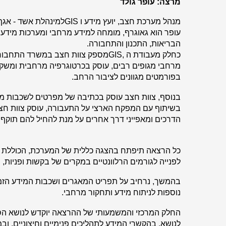
מרצה: עופר גולד
מנהל מערכת חצב, יועץ מידע ו
GIS
למינהלת אשד - אגף
עופר הוא גאוגרף, מומחה למידע מרחבי ומערכות מידע ו
הבריאות, התכנון והתחבורה
.
כחלק מעבודת ה
GIS,
מספק צוות חצב במשרד התחבורה 
מרחבי מגופים רבים, עוסק בכרטוגרפיה מרחבית ומשק
בפורמטים מגוונים לציבור הרחב
.
בנוסף, צוות חצב עוסק בכתיבה של מפרטים לשכבות מידע
בשיתוף עם המפקח הארצי על התעבורה, עוסק צוות חצ
הדרכים ומאפייני דרך אחרים על מנת להחיל להם תוקף 
כל הרצאה תיפתח בהצגה כללית של המערכת, הכוללת רק
לפנייה לגורמים הרלוונטיים במקרים של בקשות ופניות
בהמשך, נרחיב על תפריט המאגרים ושכבות המידע הזמינ
נוספות לניתוח מידע ותחקור מרחבי
.
החלק המרכזי והמשמעותי של ההרצאה יוקדש לנושא הספ
לנושא, בהקשרי המידע לתהליכים פנימיים וחיצוניים, ו